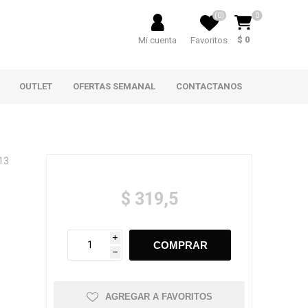
(0)
0
$ 0
Mi cuenta
Favoritos
OUTLET
OFERTAS SEMANAL
CONTACTANOS
13
$ 319,5
i
h
AGREGAR A FAVORITOS