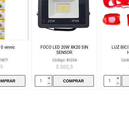
0 vinnic
FOCO LED 20W XK20 SIN
LUZ BICI
SENSOR
81877
Código: 81254
Códi
,5
$ 202,5
i
i
h
h