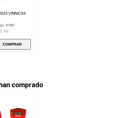
2025 VINNICX5
go: 81887
$ 99
 han comprado