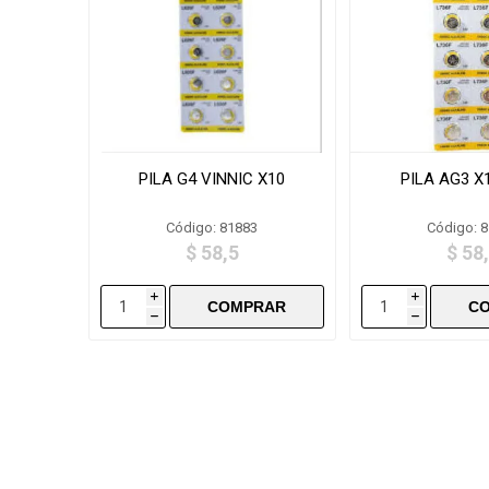
PILA G4 VINNIC X10
PILA AG3 X1
Código: 81883
Código: 
$ 58,5
$ 58
i
i
h
h