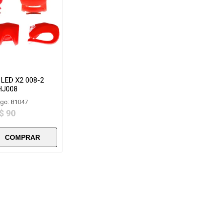
 LED X2 008-2
HJ008
go: 81047
$ 90