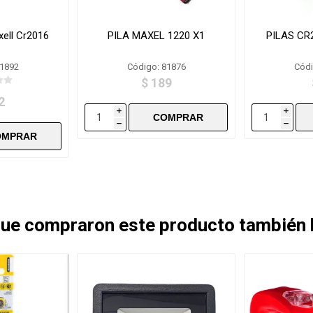
xell Cr2016
PILA MAXEL 1220 X1
PILAS CR
81892
Código: 81876
Códi
$ 189
2
i
i
h
h
 que compraron este producto también