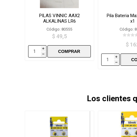
PILAS VINNIC AAX2
Pila Bateria Ma
ALKALINAS LR6
x1
Código: 80555
Código: 
$ 49,5
$ 16
i
h
i
h
Los clientes