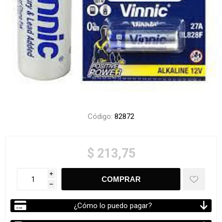
Código:
82872
$ 213,75
i
h
¿Cómo lo puedo pagar?