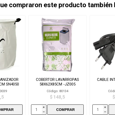
 que compraron este producto también
ANIZADOR
COBERTOR LAVARROPAS
CABLE IN
0CM SN4050
58X62X85CM -JZ005
80039
Código: 80134
Códi
,5
$ 148,5
$
i
i
h
h