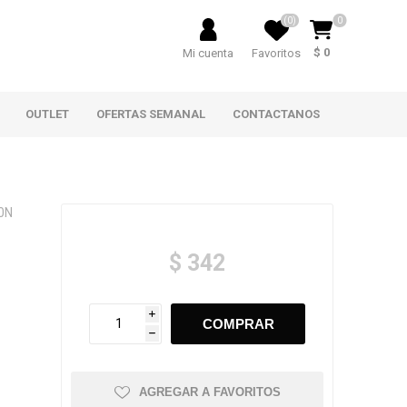
(0)
0
$ 0
Mi cuenta
Favoritos
OUTLET
OFERTAS SEMANAL
CONTACTANOS
0N
$ 342
i
h
AGREGAR A FAVORITOS