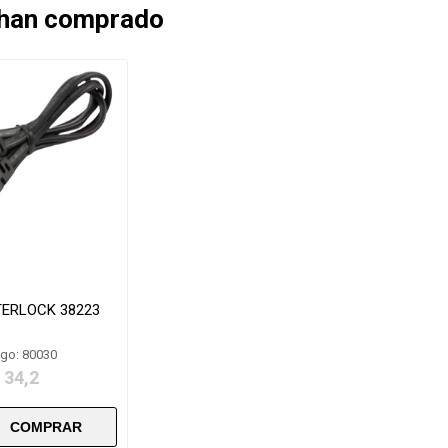
 han comprado
TERLOCK 38223
go: 80030
 34,2