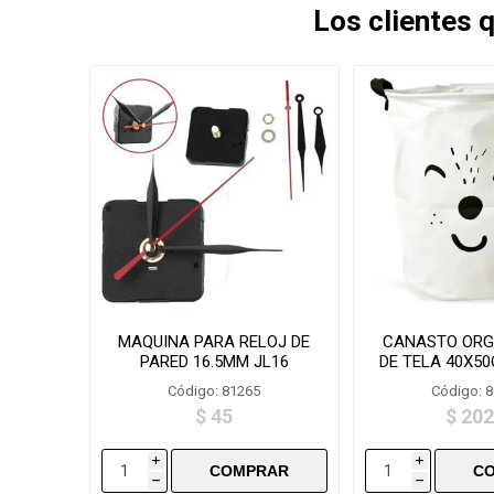
Los clientes
MAQUINA PARA RELOJ DE
CANASTO ORG
PARED 16.5MM JL16
DE TELA 40X5
Código: 81265
Código: 
$ 45
$ 202
i
i
h
h