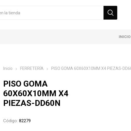
INICIO
Inicio
FERRETERÍA
PISO GOMA 60X60X10MM X4 PIEZAS-DD6
PISO GOMA
60X60X10MM X4
PIEZAS-DD60N
Código:
82279