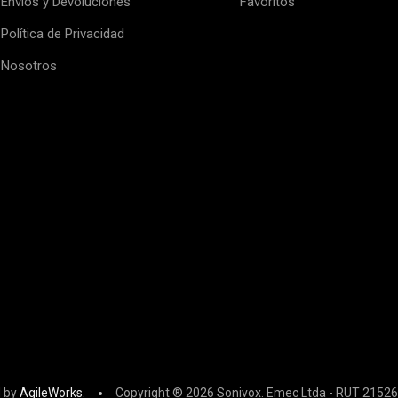
Envíos y Devoluciones
Favoritos
Política de Privacidad
Nosotros
 by
AgileWorks.
Copyright ® 2026 Sonivox. Emec Ltda - RUT 21526