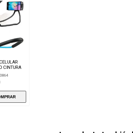
 CELULAR
O CINTURA
80864
0