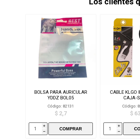
Los clientes
BOLSA PARA AURICULAR
CABLE KLGO 
YDDZ BOL05
CAJA-S
Código: 82131
Código: 
$ 2,7
$ 6
i
i
h
h