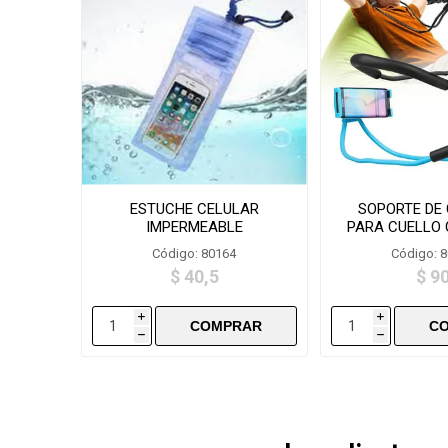
ESTUCHE CELULAR
SOPORTE DE
IMPERMEABLE
PARA CUELLO 
SUMERGIBLE FS2620
Código: 80164
Código: 
$ 40,5
$ 9
i
i
h
h