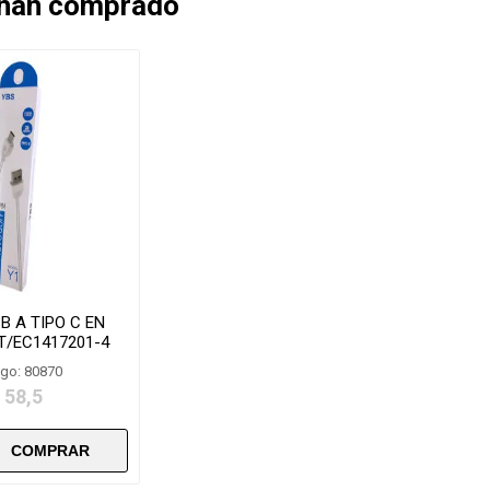
 han comprado
B A TIPO C EN
T/EC1417201-4
go: 80870
 58,5