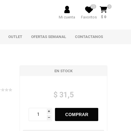
(0)
0
$ 0
Mi cuenta
Favoritos
OUTLET
OFERTAS SEMANAL
CONTACTANOS
EN STOCK
$ 31,5
i
h