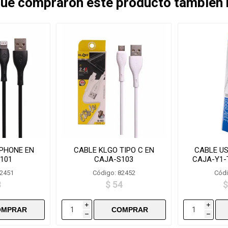
 que compraron este producto también
IPHONE EN
CABLE KLGO TIPO C EN
CABLE US
101
CAJA-S103
CAJA-Y1-
82451
Código: 82452
Códi
3
$ 54
$
i
i
h
h