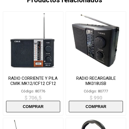
RADIO CORRIENTE Y PILA
RADIO RECARGABLE
CMIK MK12/ICF12 CF12
MK018USB
Código: 80776
Código: 80777
$ 706,5
$ 990