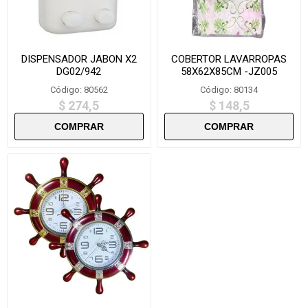
DISPENSADOR JABON X2
COBERTOR LAVARROPAS
DG02/942
58X62X85CM -JZ005
Código: 80562
Código: 80134
$ 274,5
$ 148,5