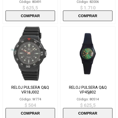
Código: 80491
Código: 82006
$ 625,5
$ 1.710
RELOJ PULSERA Q&Q
RELOJ PULSERA Q&Q
VR18J002
VP45j802
Código: W774
Código: 80514
$ 504
$ 625,5