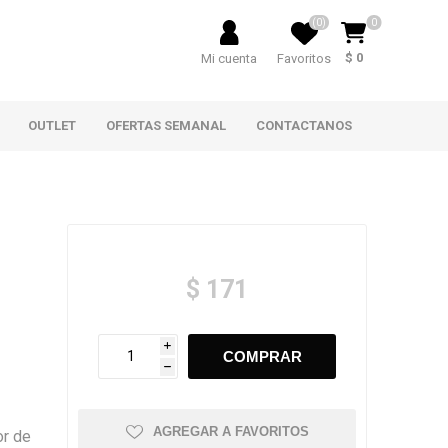
(0)
0
$ 0
Mi cuenta
Favoritos
OUTLET
OFERTAS SEMANAL
CONTACTANOS
$ 171
i
h
AGREGAR A FAVORITOS
or de