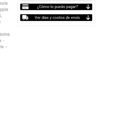
sola
¿Cómo lo puedo pagar?
Apple
S,
Ver días y costos de envío
e
máxima
. -
e. -