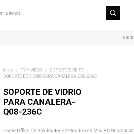
INICIO
Inicio
TV Y VIDEO
SOPORTES DE TV
SOPORTE DE VIDRIO PARA CANALERA-Q08-236C
SOPORTE DE VIDRIO
PARA CANALERA-
Q08-236C
Home Office TV Box Router Set-top Boxes Mini PC Reproduct