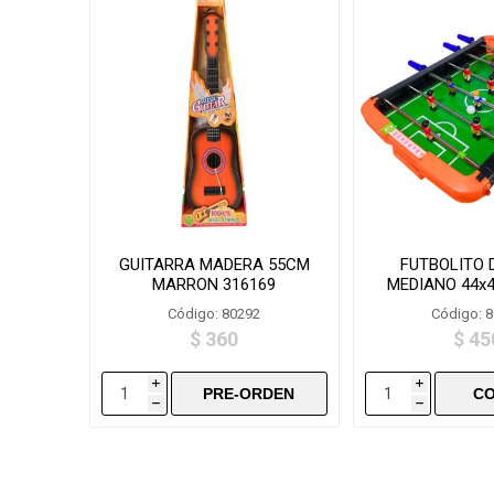
GUITARRA MADERA 55CM
FUTBOLITO 
MARRON 316169
MEDIANO 44x4
Código: 80292
Código: 
$ 360
$ 45
i
i
h
h