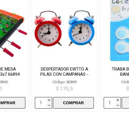
DE MESA
DESPERTADOR EWTTO A
TRABA B
3x7 66894
PILAS CON CAMPANAS -
BAN
EW8801
80845
Código: 82899
Códi
0
$ 175,5
$
i
i
h
h