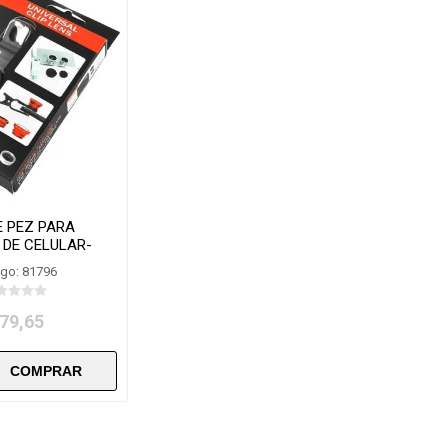
E PEZ PARA
DE CELULAR-
1-17511-B
go: 81796
 79,65