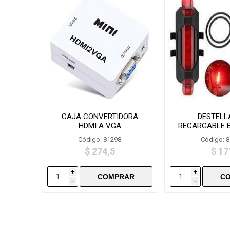
CAJA CONVERTIDORA
DESTELL
HDMI A VGA
RECARGABLE B
BS21
Código: 81298
Código: 
$ 274,5
$ 17
i
i
h
h