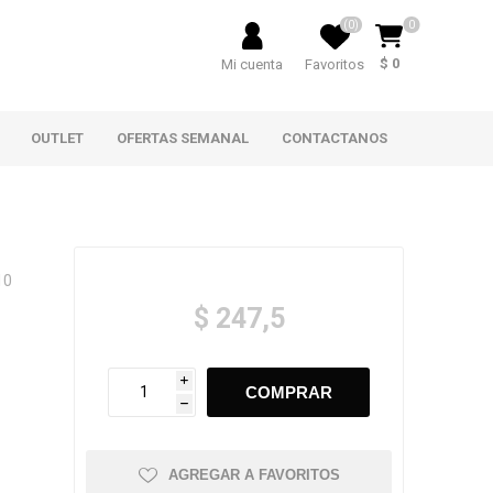
(0)
0
$ 0
Mi cuenta
Favoritos
OUTLET
OFERTAS SEMANAL
CONTACTANOS
10
$ 247,5
i
h
AGREGAR A FAVORITOS