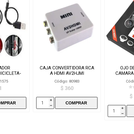
ADOR
CAJA CONVERTIDORA RCA
OJO D
ICICLETA-
A HDMI AV2HJMI
CAMARA 
6
JT30
81575
Código: 80983
Códi
1
$ 360
$
i
h
i
h