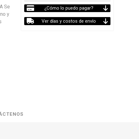
A Se
¿Cómo lo puedo pagar?
rno y
Ver días y costos de envío
s
ÁCTENOS