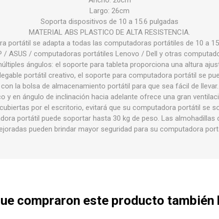
Ancho: 20cm
Largo: 26cm
Soporta dispositivos de 10 a 15.6 pulgadas
MATERIAL ABS PLASTICO DE ALTA RESISTENCIA.
ra portátil se adapta a todas las computadoras portátiles de 10 a 
P / ASUS / computadoras portátiles Lenovo / Dell y otras computado
últiples ángulos: el soporte para tableta proporciona una altura ajus
plegable portátil creativo, el soporte para computadora portátil se p
con la bolsa de almacenamiento portátil para que sea fácil de llevar.
 y en ángulo de inclinación hacia adelante ofrece una gran ventilación 
cubiertas por el escritorio, evitará que su computadora portátil se s
ora portátil puede soportar hasta 30 kg de peso. Las almohadillas d
joradas pueden brindar mayor seguridad para su computadora port
 que compraron este producto también