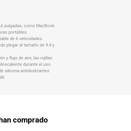
15,6 pulgadas, como MacBook
ras portátiles.
table de 6 velocidades.
uede plegar al tamaño de 9.4 y
y flujo de aire, las rejillas
obrecaliente durante el uso.
e silicona antideslizantes
áti
 han comprado