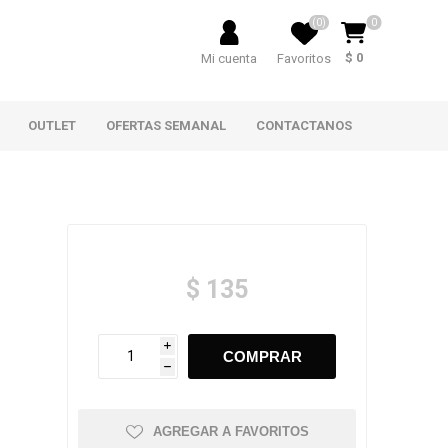
(0)
0
$ 0
Mi cuenta
Favoritos
OUTLET
OFERTAS SEMANAL
CONTACTANOS
$ 135
i
h
AGREGAR A FAVORITOS