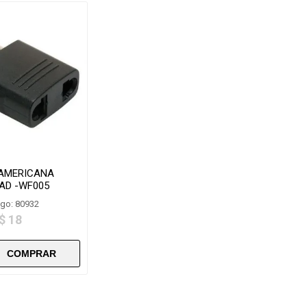
 AMERICANA
AD -WF005
go: 80932
$ 18