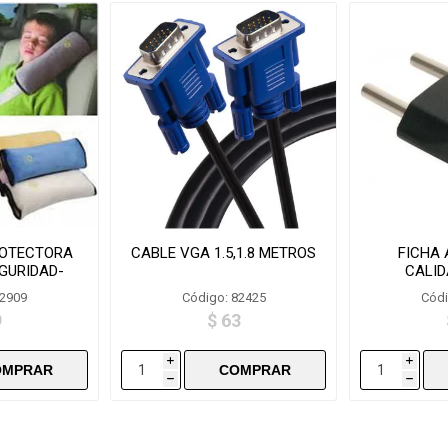
OTECTORA
CABLE VGA 1.5,1.8 METROS
FICHA
GURIDAD-
CALID
85
82909
Código: 82425
Códi
9
$ 63
i
i
h
h