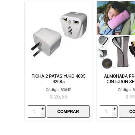
FICHA 2 PATAS YUKO 4005
ALMOHADA PR
42085
CINTURON SE
HJT2
Código: 80642
Código: 
$ 26,55
$ 9
i
i
h
h