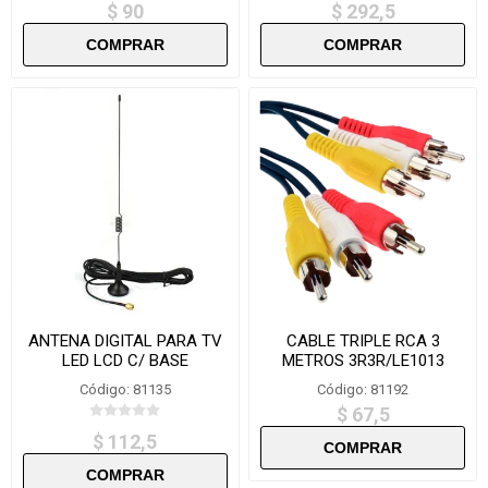
$ 90
$ 292,5
ANTENA DIGITAL PARA TV
CABLE TRIPLE RCA 3
LED LCD C/ BASE
METROS 3R3R/LE1013
IMANTADA
Código: 81135
Código: 81192
$ 67,5
$ 112,5