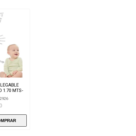
PLEGABLE
O 1.70 MTS-
99
82926
0