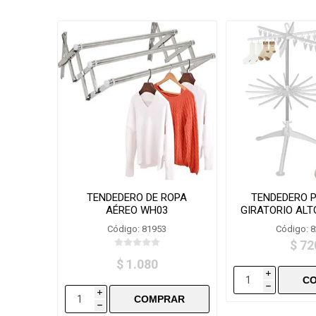
TENDEDERO DE ROPA
TENDEDERO 
AÉREO WH03
GIRATORIO ALT
TM00
Código: 81953
Código: 
$ 72
$ 1.080
i
h
i
h