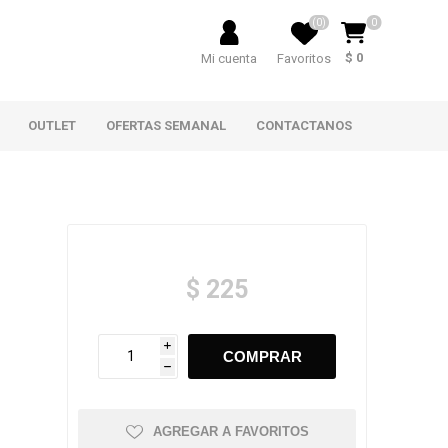
(0)
0
$ 0
Mi cuenta
Favoritos
OUTLET
OFERTAS SEMANAL
CONTACTANOS
$ 225
i
h
AGREGAR A FAVORITOS