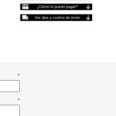
¿Cómo lo puedo pagar?
Ver días y costos de envío
*
*