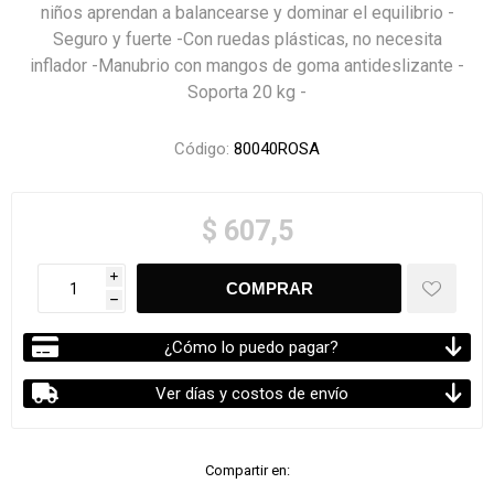
niños aprendan a balancearse y dominar el equilibrio -
Seguro y fuerte -Con ruedas plásticas, no necesita
inflador -Manubrio con mangos de goma antideslizante -
Soporta 20 kg -
Código:
80040ROSA
$ 607,5
i
h
¿Cómo lo puedo pagar?
Ver días y costos de envío
Compartir en: