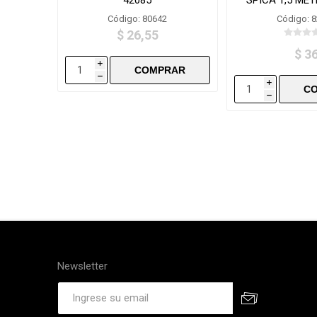
Código: 80642
Código: 
$ 26,55
$ 3
i
h
i
h
Newsletter