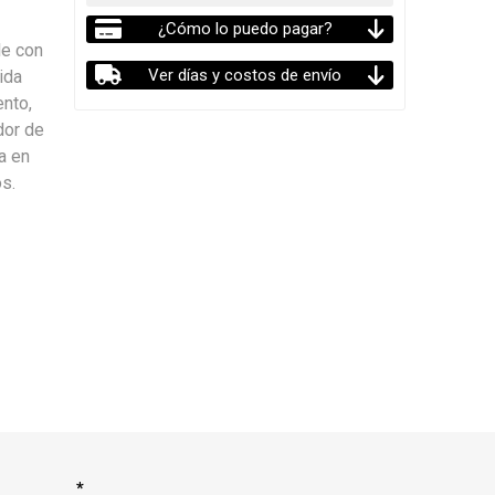
¿Cómo lo puedo pagar?
le con
Ver días y costos de envío
ida
ento,
dor de
a en
s.
*