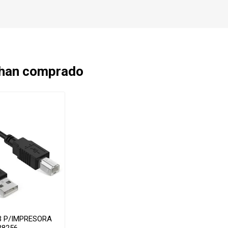
 han comprado
B P/IMPRESORA
38256