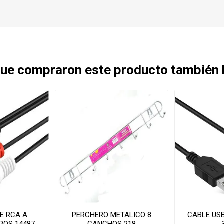
 que compraron este producto también
E RCA A
PERCHERO METALICO 8
CABLE US
TROS 14487
GANCHOS 218