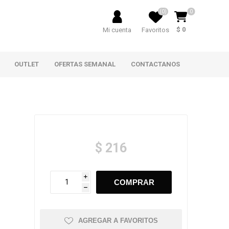
(0)
0
$ 0
Mi cuenta
Favoritos
OUTLET
OFERTAS SEMANAL
CONTACTANOS
$ 216
i
h
AGREGAR A FAVORITOS