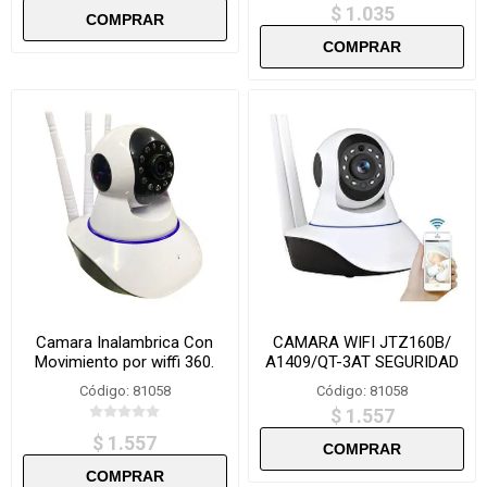
$ 1.035
Camara Inalambrica Con
CAMARA WIFI JTZ160B/
Movimiento por wiffi 360.
A1409/QT-3AT SEGURIDAD
Código: 81058
Código: 81058
$ 1.557
$ 1.557