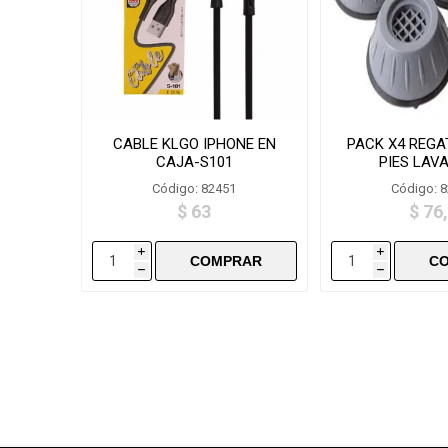
CABLE KLGO IPHONE EN
PACK X4 REGA
CAJA-S101
PIES LAV
Código: 82451
Código: 
$ 63
$ 76
i
i
h
h