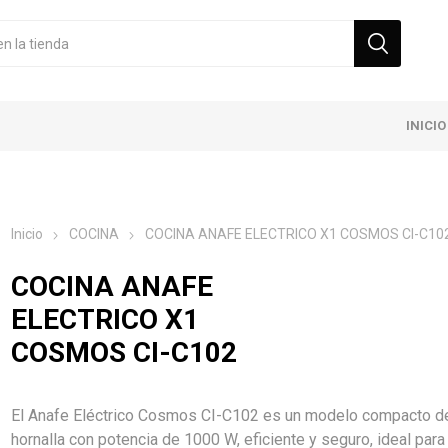
INICIO
Inicio
COCINA
COCINA ANAFE ELECTRICO X1 COSMOS CI-C10
COCINA ANAFE
ELECTRICO X1
COSMOS CI-C102
El Anafe Eléctrico Cosmos CI-C102 es un modelo compacto d
hornalla con potencia de 1000 W, eficiente y seguro, ideal para