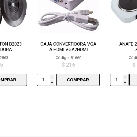
TON B2023
CAJA CONVERTIDORA VGA
ANAFE 
ADORA
A HDMI VGA2HDMI
82863
Código: 81660
Códi
,5
$ 216
$
i
i
h
h