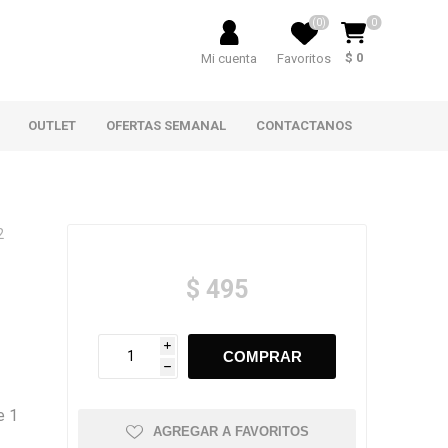
(0)
0
$ 0
Mi cuenta
Favoritos
OUTLET
OFERTAS SEMANAL
CONTACTANOS
2
$ 495
i
h
e 1
AGREGAR A FAVORITOS