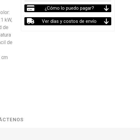
¿Cómo lo puedo pagar?
olor:
 1 kW,
Ver días y costos de envío
d de
ratura
cil de
2 cm
ÁCTENOS