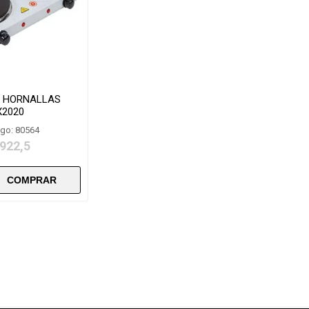
2 HORNALLAS
X2020
go: 80564
 922,5