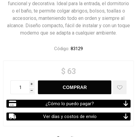
funcional y decorativa. Ideal para la entrada, el dormitorio
o el baño, te permite colgar abrigos, bolsos, toallas o
accesorios, manteniendo todo en orden y siempre al
alcance. Diseño compacto, fácil de instalar y con un toque
moderno que se adapta a cualquier ambiente.
Código:
83129
$ 63
i
h
¿Cómo lo puedo pagar?
Ver días y costos de envío