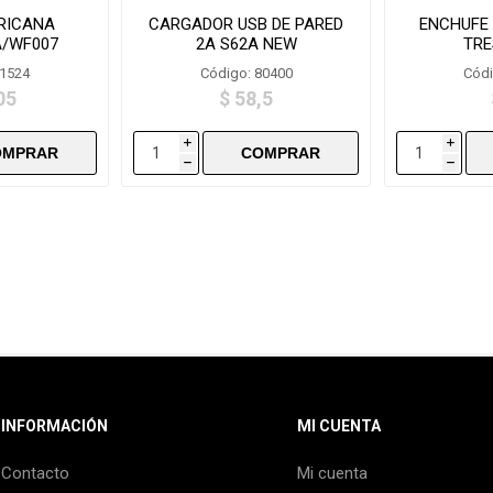
RICANA
CARGADOR USB DE PARED
ENCHUFE
/WF007
2A S62A NEW
TRE
81524
Código: 80400
Códi
05
$ 58,5
i
i
h
h
INFORMACIÓN
MI CUENTA
Contacto
Mi cuenta