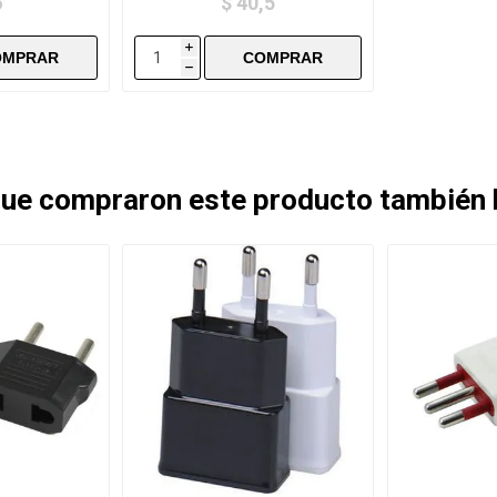
6
$ 40,5
i
h
 que compraron este producto también