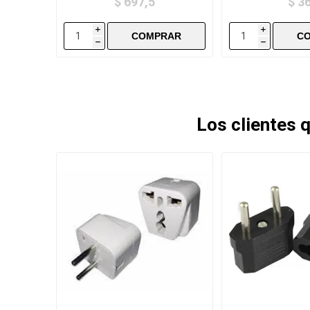
$ 697,5
$ 3
i
i
h
h
Los clientes