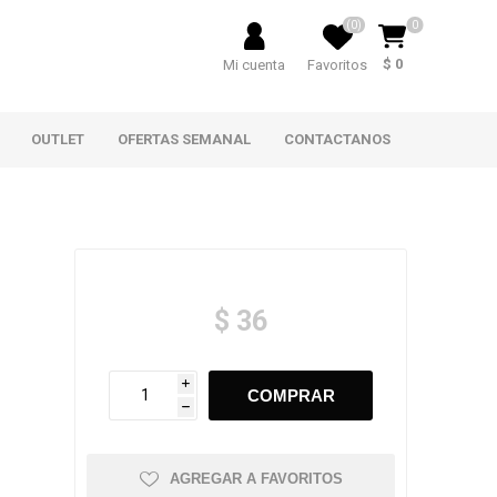
(0)
0
$ 0
Mi cuenta
Favoritos
OUTLET
OFERTAS SEMANAL
CONTACTANOS
$ 36
i
h
AGREGAR A FAVORITOS