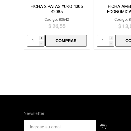
FICHA 2 PATAS YUKO 4005
FICHA AME
42085
ECONOMICA
Código: 80642
Código: 
$ 26,55
$ 13,
i
i
h
h
Newsletter