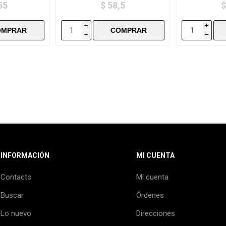
55
$ 58,5
$
i
i
h
h
INFORMACIÓN
MI CUENTA
Contacto
Mi cuenta
Buscar
Órdenes
Lo nuevo
Direcciones