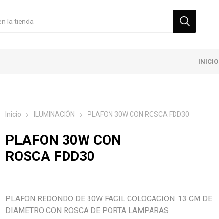
INICIO
Inicio
ILUMINACIÓN
PLAFON 30W CON ROSCA FDD30
PLAFON 30W CON
ROSCA FDD30
PLAFON REDONDO DE 30W FACIL COLOCACION. 13 CM DE
DIAMETRO CON ROSCA DE PORTA LAMPARAS