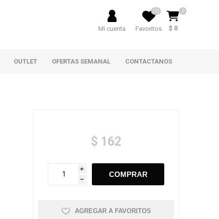
(0)
0
$ 0
Mi cuenta
Favoritos
OUTLET
OFERTAS SEMANAL
CONTACTANOS
$ 162
i
h
AGREGAR A FAVORITOS