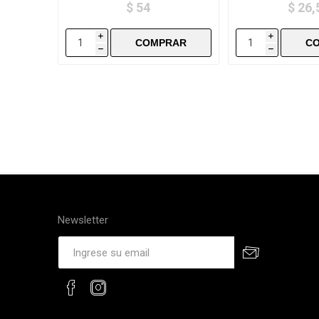
$ 54
$ 26,
i
i
h
h
Newsletter