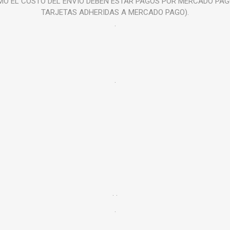
O EL COSTO DEL ENVIO DEBEN ESTAR PAGOS POR MERCADO PAGO
TARJETAS ADHERIDAS A MERCADO PAGO).
.
.
. .
.