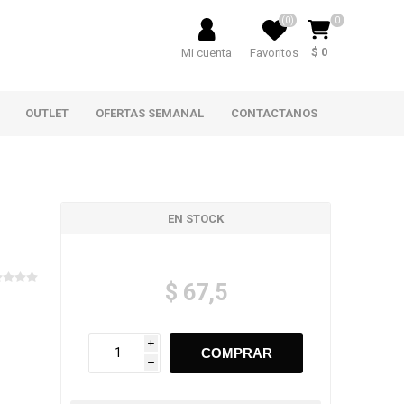
(0)
0
$ 0
Mi cuenta
Favoritos
OUTLET
OFERTAS SEMANAL
CONTACTANOS
EN STOCK
$ 67,5
i
h