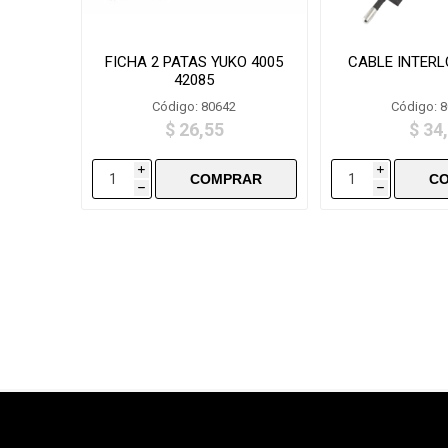
FICHA 2 PATAS YUKO 4005
CABLE INTERL
42085
Código: 80642
Código: 
$ 26,55
$ 34
i
i
h
h