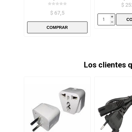
$ 25
$ 67,5
i
h
Los clientes