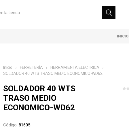
INICIO
Inicio
FERRETERÍA
HERRAMIENTA ELÉCTRICA
SOLDADOR 40 WTS TRASO MEDIO ECONOMICO-WD62
SOLDADOR 40 WTS
TRASO MEDIO
ECONOMICO-WD62
Código:
81605