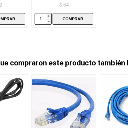
2
$ 54
i
h
 que compraron este producto también