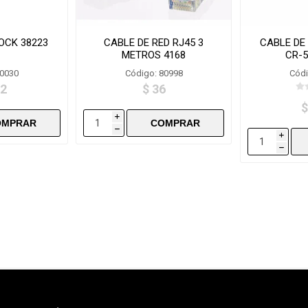
OCK 38223
CABLE DE RED RJ45 3
CABLE DE
METROS 4168
CR-5
80030
Código: 80998
Códi
,2
$ 36
$
i
h
i
h