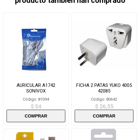
producto también han comprado
AURICULAR A1742
FICHA 2 PATAS YUKO 4005
SONIVOX
42085
Código: 81094
Código: 80642
$ 54
$ 26,55