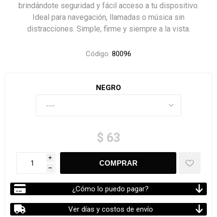
brindándote seguridad y fácil acceso a tu dispositivo.
Ideal para navegación, llamadas o música sin
distracciones. Simple, firme y siempre a la vista.
Código:
80096
NEGRO
$ 63
i
h
¿Cómo lo puedo pagar?
Ver días y costos de envío