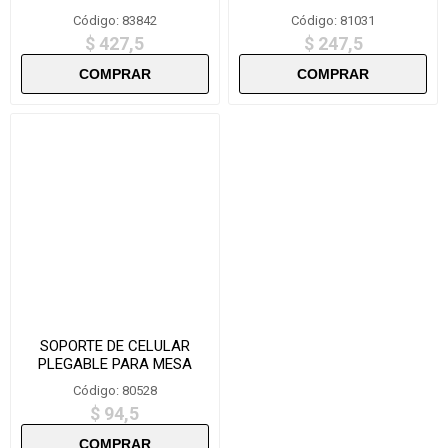
MESA -ZMD13
MONITOR O MESA
Código: 83842
Código: 81031
$ 427,5
$ 247,5
SOPORTE DE CELULAR
PLEGABLE PARA MESA
LELONG E5660/LE210
Código: 80528
$ 94,5