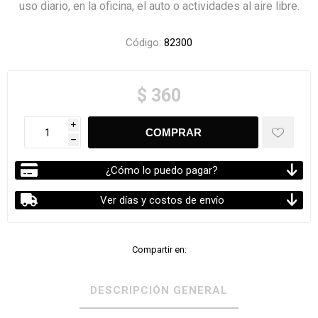
uso diario, en la oficina, el auto o actividades al aire libre.
Código:
82300
$ 360
i
h
¿Cómo lo puedo pagar?
Ver días y costos de envío
Compartir en:
DESCRIPCIÓN GENERAL