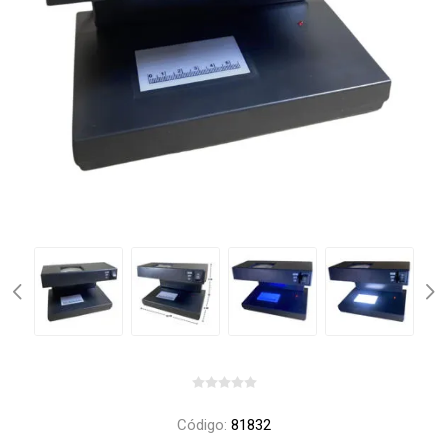
Código:
81832