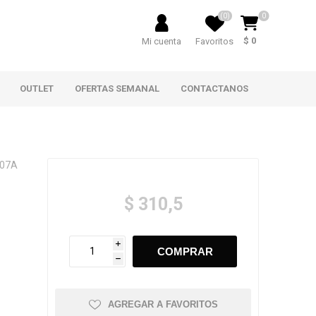
(0)
0
$ 0
Mi cuenta
Favoritos
OUTLET
OFERTAS SEMANAL
CONTACTANOS
307A
$ 310,5
i
h
AGREGAR A FAVORITOS