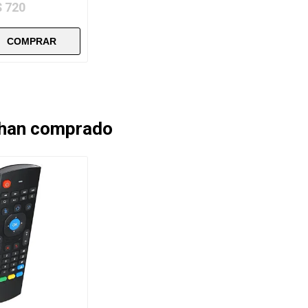
$ 720
 han comprado