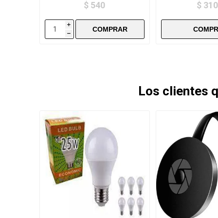
$ 540
$ 310
i
h
Los clientes