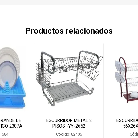
Productos relacionados
GRANDE DE
ESCURRIDOR METAL 2
ESCURRID
ICO 2307A
PISOS -YY-2652
56X26X
81684
Código: 82406
Códi