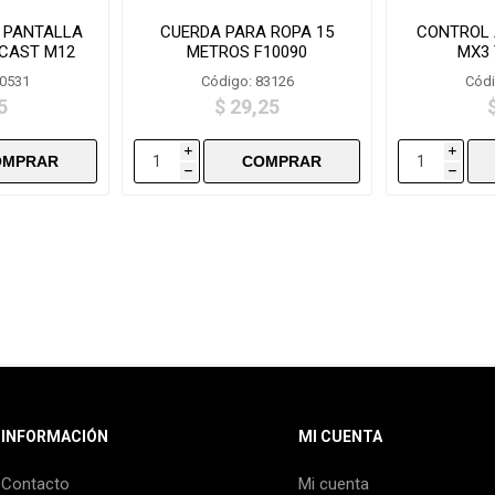
 PANTALLA
CUERDA PARA ROPA 15
CONTROL 
CAST M12
METROS F10090
MX3
S
80531
Código: 83126
Códi
5
$ 29,25
i
i
h
h
INFORMACIÓN
MI CUENTA
Contacto
Mi cuenta