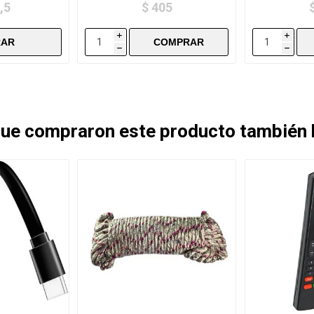
,5
$ 405
i
i
h
h
 que compraron este producto también