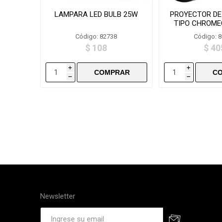
LAMPARA LED BULB 25W
PROYECTOR DE
TIPO CHROME
PLU
Código: 82738
Código: 
$ 108
$ 40
i
i
h
h
Newsletter