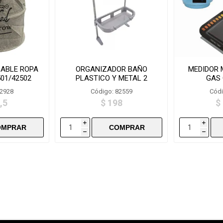
ABLE ROPA
ORGANIZADOR BAÑO
MEDIDOR 
01/42502
PLASTICO Y METAL 2
GAS
PISOS-8812-2
82928
Código: 82559
Códi
,5
$ 198
$
i
i
h
h