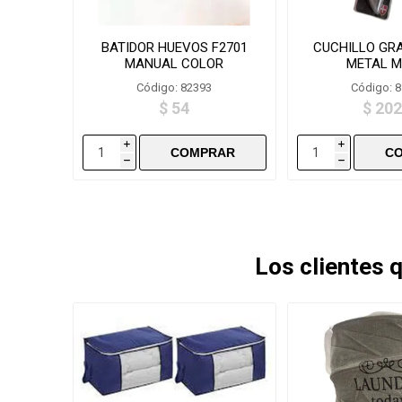
BATIDOR HUEVOS F2701
CUCHILLO GR
MANUAL COLOR
METAL M
Código: 82393
Código: 
$ 54
$ 202
i
i
h
h
Los clientes