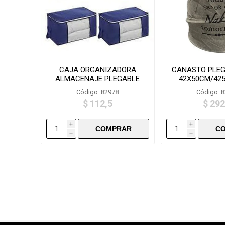
CAJA ORGANIZADORA
CANASTO PLEG
ALMACENAJE PLEGABLE
42X50CM/425
FPA6040 60X40X35CM
Código: 82978
Código: 
$ 112,5
$ 292
i
i
h
h