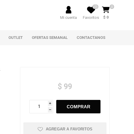
(0)
0
$ 0
Mi cuenta
Favoritos
OUTLET
OFERTAS SEMANAL
CONTACTANOS
4
$ 99
i
h
AGREGAR A FAVORITOS