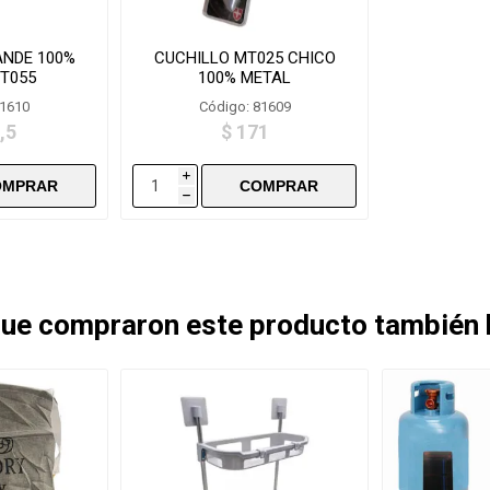
ANDE 100%
CUCHILLO MT025 CHICO
T055
100% METAL
81610
Código: 81609
,5
$ 171
i
h
 que compraron este producto también