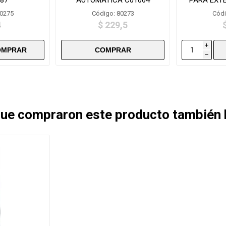
Z
80275
Código: 80273
Códi
4
$ 229,5
i
h
 que compraron este producto también