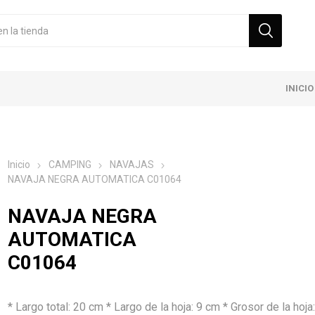
INICIO
Inicio
CAMPING
NAVAJAS
NAVAJA NEGRA AUTOMATICA C01064
NAVAJA NEGRA
AUTOMATICA
C01064
* Largo total: 20 cm * Largo de la hoja: 9 cm * Grosor de la hoja: