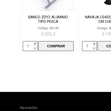
BANCO ZDY2 ALUMINIO
NAVAJA C0433
TIPO PESCA
CM CU
Código: 82140
Código: 
$ 202,5
$ 13
i
i
h
h
Newsletter