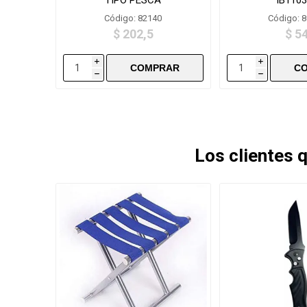
Código: 82140
Código: 
$ 202,5
$ 5
i
i
h
h
Los clientes