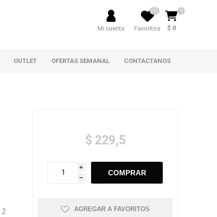
(0)
0
$ 0
Mi cuenta
Favoritos
OUTLET
OFERTAS SEMANAL
CONTACTANOS
$ 229,5
i
h
AGREGAR A FAVORITOS
 2