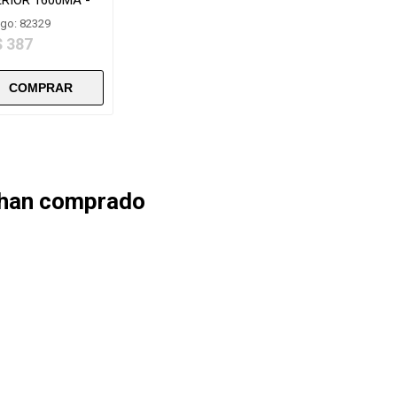
QD802
go: 82329
$ 387
 han comprado