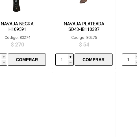
NAVAJA NEGRA
NAVAJA PLATEADA
H109591
SD43-IB110387
Código: 80274
Código: 80275
$ 270
$ 54
i
i
h
h