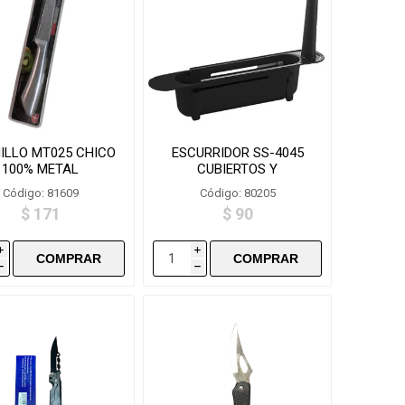
ILLO MT025 CHICO
ESCURRIDOR SS-4045
100% METAL
CUBIERTOS Y
CUCHILLOS NEW
Código: 81609
Código: 80205
$ 171
$ 90
i
i
h
h