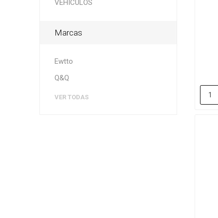
VEHICULOS
Marcas
Ewtto
Q&Q
VER TODAS