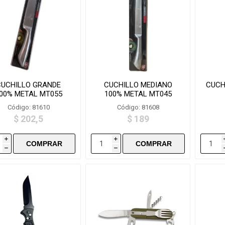
CUCHILLO GRANDE
CUCHILLO MEDIANO
CUCH
00% METAL MT055
100% METAL MT045
Código: 81610
Código: 81608
$ 202,5
$ 189
i
i
h
h