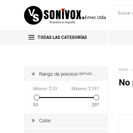
TODAS LAS CATEGORÍAS
Inicio
Rango de precios
LIMPIAR TODO
No 
Mínimo:
$ 53
Máximo:
$ 297
53
297
Color