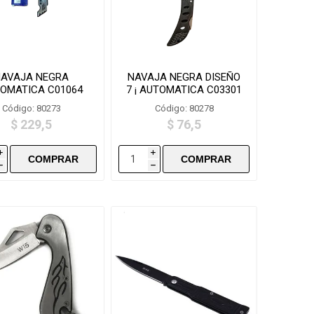
NAVAJA NEGRA
NAVAJA NEGRA DISEÑO
OMATICA C01064
7 ¡ AUTOMATICA C03301
Código: 80273
Código: 80278
$ 229,5
$ 76,5
i
i
h
h