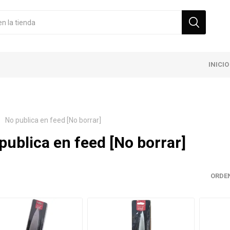
INICIO
No publica en feed [No borrar]
publica en feed [No borrar]
ORDE