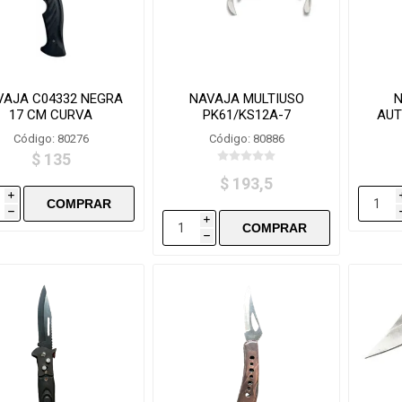
VAJA C04332 NEGRA
NAVAJA MULTIUSO
17 CM CURVA
PK61/KS12A-7
AUT
Código: 80276
Código: 80886
$ 135
$ 193,5
i
h
i
h