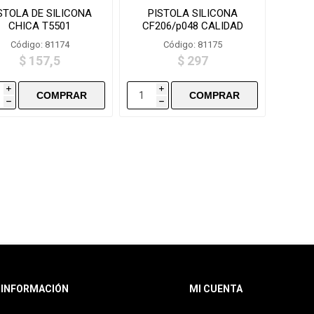
STOLA DE SILICONA
PISTOLA SILICONA
CHICA T5501
CF206/p048 CALIDAD
GRANDE
Código: 81174
Código: 81175
$ 157,5
$ 297
i
i
h
h
INFORMACIÓN
MI CUENTA