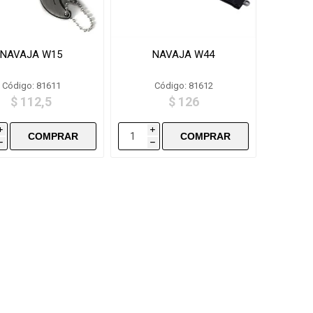
NAVAJA W15
NAVAJA W44
Código: 81611
Código: 81612
$ 112,5
$ 126
i
i
h
h