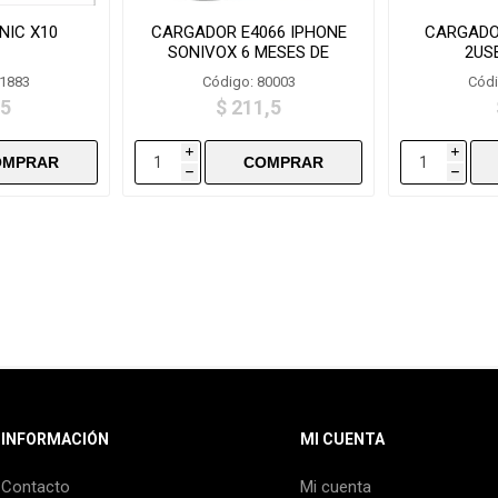
NIC X10
CARGADOR E4066 IPHONE
CARGADO
SONIVOX 6 MESES DE
2US
GARANTIA
81883
Código: 80003
Códi
,5
$ 211,5
i
i
h
h
INFORMACIÓN
MI CUENTA
Contacto
Mi cuenta