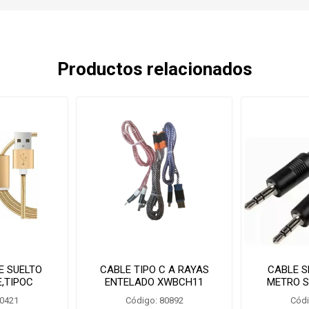
Productos relacionados
E SUELTO
CABLE TIPO C A RAYAS
CABLE S
E,TIPOC
ENTELADO XWBCH11
METRO S
17589
SUELTO
80421
Código: 80892
Códi