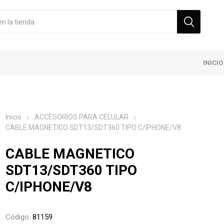
INICIO
Inicio
ACCESORIOS PARA CELULAR
CABLE MAGNETICO SDT13/SDT360 TIPO C/IPHONE/V8
CABLE MAGNETICO
SDT13/SDT360 TIPO
C/IPHONE/V8
Código:
81159