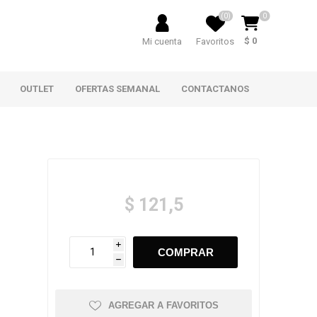
(0)
0
$ 0
Mi cuenta
Favoritos
OUTLET
OFERTAS SEMANAL
CONTACTANOS
$ 121,5
i
h
AGREGAR A FAVORITOS