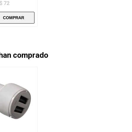
$ 72
 han comprado