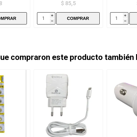
8
$ 85,5
i
i
h
h
 que compraron este producto también