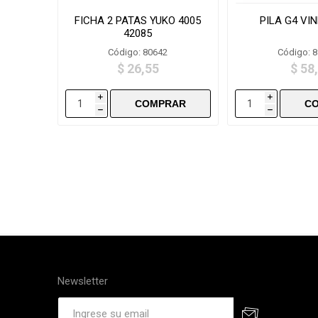
FICHA 2 PATAS YUKO 4005
PILA G4 VIN
42085
Código: 80642
Código: 
$ 26,55
$ 58
i
i
h
h
Newsletter