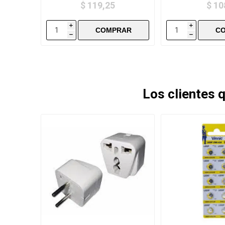
$ 119,25
$ 10
i
i
h
h
Los clientes